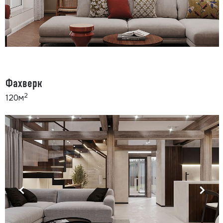
Фахверк
2
120м