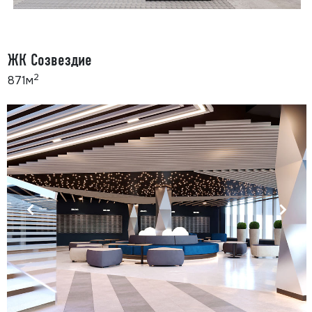
ЖК Созвездие
2
871м