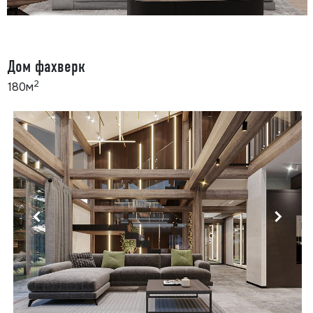
Дом фахверк
2
180м