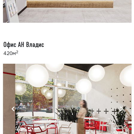
Офис АН Владис
2
420м