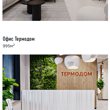
Офис Термодом
2
995м